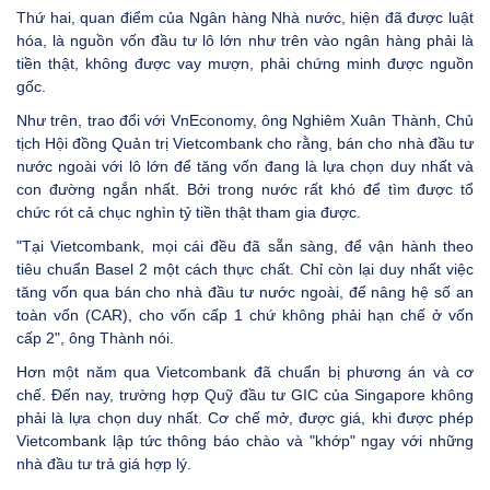
Thứ hai, quan điểm của Ngân hàng Nhà nước, hiện đã được luật
hóa, là nguồn vốn đầu tư lô lớn như trên vào ngân hàng phải là
tiền thật, không được vay mượn, phải chứng minh được nguồn
gốc.
Như trên, trao đổi với VnEconomy, ông Nghiêm Xuân Thành, Chủ
tịch Hội đồng Quản trị Vietcombank cho rằng, bán cho nhà đầu tư
nước ngoài với lô lớn để tăng vốn đang là lựa chọn duy nhất và
con đường ngắn nhất. Bởi trong nước rất khó để tìm được tổ
chức rót cả chục nghìn tỷ tiền thật tham gia được.
"Tại Vietcombank, mọi cái đều đã sẵn sàng, để vận hành theo
tiêu chuẩn Basel 2 một cách thực chất. Chỉ còn lại duy nhất việc
tăng vốn qua bán cho nhà đầu tư nước ngoài, để nâng hệ số an
toàn vốn (CAR), cho vốn cấp 1 chứ không phải hạn chế ở vốn
cấp 2", ông Thành nói.
Hơn một năm qua Vietcombank đã chuẩn bị phương án và cơ
chế. Đến nay, trường hợp Quỹ đầu tư GIC của Singapore không
phải là lựa chọn duy nhất. Cơ chế mở, được giá, khi được phép
Vietcombank lập tức thông báo chào và "khớp" ngay với những
nhà đầu tư trả giá hợp lý.