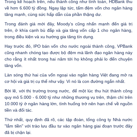
Trong kế hoạch trên, nếu thành công như tính toán, HDBank thu
về hơn 6.600 tỷ đồng. Ngay lập tức, tấm đệm vốn cho ngân hàng
tăng mạnh, cùng sức hấp dẫn của phần thặng dư.
Trong đánh giá mới đây, Moody’s cũng nhấn mạnh đến giá trị
trên, ở khía cạnh bù đắp và gia tăng vốn cấp 1 cho ngân hàng,
trong điều kiện và xu hướng gia tăng tín dụng.
Hay trước đó, IPO bán vốn cho nước ngoài thành công, VPBank
cũng nhanh chóng tạo được bộ đệm mà lãnh đạo ngân hàng này
cho rằng ít nhất trong hai năm tới họ không phải lo đến chuyện
tăng vốn.
Làn sóng thứ hai của vốn ngoại vào ngân hàng Việt đang mở ra
cơ hội và giá trị cụ thể như vậy. Vì nó là con đường ngắn nhất.
Bởi lẽ, với thị trường trong nước, để một lúc thu hút thành công
quy mô 5.000 - 6.000 tỷ như những thương vụ trên, thậm chí trên
10.000 tỷ ở ngân hàng lớn, tình huống trở nên hạn chế về nguồn
tiền và đối tác.
Thứ nhất, quy định đã rõ, các tập đoàn, tổng công ty Nhà nước
"lắm tiền" với trào lưu đầu tư vào ngân hàng giai đoạn trước đây
đã bị chặn lại.