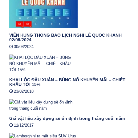
VIỄN HÙNG THÔNG BÁO LỊCH NGHỈ LỄ QUỐC KHÁNH
02/09/2024
30/08/2024
KHAI LỘC ĐẦU XUÂN – BÙNG NỔ KHUYẾN MÃI – CHIẾT
KHẤU TỚI 15%
23/02/2018
Giá vật liệu xây dựng sẽ ổn định trong tháng cuối năm
11/12/2017