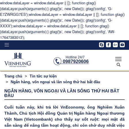
window.dataLayer = window.dataLayer || []; function gtag()
{dataLayer.push(arguments);} gtag('js', new Date()); gtag('config', 'G-
E7ZWRGG7ES');window.dataLayer = window.dataLayer || []; function gtag()
{dataLayer.push(arguments);} gtag('js', new Date()); gtag('config', 'G-
XXXX');window.dataLayer = window.dataLayer || []; function gtag()
{dataLayer.push(arguments);} gtag('js', new Date()); gtag('config', 'AW-
17647383013');
Toggle
navigation
Hotline 24/7
Toggle
0987920606
naviga
Trang chủ
Tin tức sự kiện
Ngân hàng, vốn ngoại và làn sóng thứ hai bắt đầu
NGÂN HÀNG, VỐN NGOẠI VÀ LÀN SÓNG THỨ HAI BẮT
ĐẦU
Cuối tuần này, khi trả lời VnEconomy, ông Nghiêm Xuân
Thành, Chủ tịch Hội đồng Quản trị Ngân hàng Ngoại thương
Việt Nam (Vietcombank) cho thấy sự sốt ruột: mọi mặt đã
sẵn sàng để nâng tầm hoạt động, chỉ còn chờ duy nhất việc