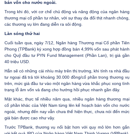
bán vốn cho nước ngoài.
Trong khi đó, với cơ chế chủ động và năng động của ngân hàng
thương mại cổ phần tư nhân, với sự thay da đổi thịt nhanh chóng,
các thương vụ lớn đang diễn ra sôi động.
Làn sóng thứ hai
Cuối tuần qua, ngày 7/12, Ngân hàng Thương mại Cổ phần Tiên
Phong (TPBank) ký xong hợp đồng bán 4,99% vốn sau phát hành
cho Quỹ đầu tư PYN Fund Management (Phần Lan), trị giá gần
40 triệu USD.
Hẳn sẽ có những cái nhíu mày trên thị trường, khi tính ra nhà đầu
tư ngoại đã trả tới khoảng 30.000 đồng/cổ phần trong thương vụ
trên, mức giá đầu tư vào một ngân hàng vừa khắc phục xong tình
trạng lỗ âm vốn và đang cho hướng hồi phục nhanh gần đây.
Mặt khác, thực tế nhiều năm qua, nhiều ngân hàng thương mại
cổ phần khác của Việt Nam từng lên kế hoạch bán vốn cho nước
ngoài, nhưng đến nay vẫn chưa thể hiện thực, chưa nói đến mức
giá bán được cao như vậy.
Trước TPBank, thương vụ nổi bật hơn với quy mô lớn hơn gắn
với kết quả IPO của Ngân hàng Việt Nam Thịnh Vượng (VPBank),