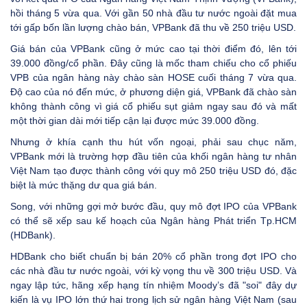
hồi tháng 5 vừa qua. Với gần 50 nhà đầu tư nước ngoài đặt mua
tới gấp bốn lần lượng chào bán, VPBank đã thu về 250 triệu USD.
Giá bán của VPBank cũng ở mức cao tại thời điểm đó, lên tới
39.000 đồng/cổ phần. Đây cũng là mốc tham chiếu cho cổ phiếu
VPB của ngân hàng này chào sàn HOSE cuối tháng 7 vừa qua.
Độ cao của nó đến mức, ở phương diện giá, VPBank đã chào sàn
không thành công vì giá cổ phiếu sụt giảm ngay sau đó và mất
một thời gian dài mới tiếp cận lại được mức 39.000 đồng.
Nhưng ở khía cạnh thu hút vốn ngoại, phải sau chục năm,
VPBank mới là trường hợp đầu tiên của khối ngân hàng tư nhân
Việt Nam tạo được thành công với quy mô 250 triệu USD đó, đặc
biệt là mức thặng dư qua giá bán.
Song, với những gợi mở bước đầu, quy mô đợt IPO của VPBank
có thể sẽ xếp sau kế hoạch của Ngân hàng Phát triển Tp.HCM
(HDBank).
HDBank cho biết chuẩn bị bán 20% cổ phần trong đợt IPO cho
các nhà đầu tư nước ngoài, với kỳ vọng thu về 300 triệu USD. Và
ngay lập tức, hãng xếp hạng tín nhiệm Moody’s đã "soi" đây dự
kiến là vụ IPO lớn thứ hai trong lịch sử ngân hàng Việt Nam (sau