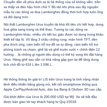
Chuyển dần về phía đuôi xe là hệ thống cửa sổ không viền, trần
xe thấp và đèn hậu hình chữ Y. Bộ tản khí phía sau lấy nguyên
mẫu từ các dòng xe đua Lamborghini đồng thời tích hợp luôn ống
xả đôi dạng tròn.
Nội thất Lamborghini Urus truyền tải khá tốt tiêu chí kết hợp, dung
hoà giữa sang trọng và thể thao. Tương tự các dòng xe
Lamborghini khác, nhiều chi tiết lục giác được sử dụng trong khâu
thiết kế táp lô. Vô lăng 3 chấu chống rung, màn hình TFT, đèn
pha thích ứng, cảm biến hỗ trợ đỗ xe tự động, cảm biến hỗ trợ
phòng tránh va chạm, ghế lái và ghế trước sưởi + chỉnh điện 12
hướng… là những gì người tiêu dùng có thể kỳ vọng khi đặt hàng
Urus. Hàng ghế sau vẫn có khả năng gập gọn lại để tăng dung
tích chở đồ từ 616 L lên 1.596 L.
Hệ thống thông tin giải trí LIS trên Urus trang bị tính năng nhận
lệnh điều khiển bằng giọng nói, kết nối smartphone thông qua
Apple CarPlay/Android Auto, dàn loa Bang & Olufsen 3D cao cấp.
Giá khởi điểm của Urus là 200.000 USD tại Mỹ. Xe sẽ bắt đầu
được bàn giao tới tay khách hàng từ Quý I/2018.