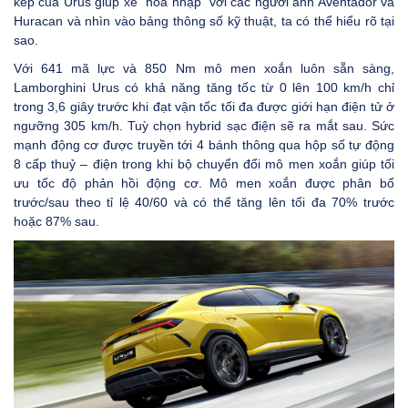
kép của Urus giúp xe “hoà nhập” với các người anh Aventador và
Huracan và nhìn vào bảng thông số kỹ thuật, ta có thể hiểu rõ tại
sao.
Với 641 mã lực và 850 Nm mô men xoắn luôn sẵn sàng,
Lamborghini Urus có khả năng tăng tốc từ 0 lên 100 km/h chỉ
trong 3,6 giây trước khi đạt vận tốc tối đa được giới hạn điện tử ở
ngưỡng 305 km/h. Tuỳ chọn hybrid sạc điện sẽ ra mắt sau. Sức
mạnh động cơ được truyền tới 4 bánh thông qua hộp số tự động
8 cấp thuỷ – điện trong khi bộ chuyển đổi mô men xoắn giúp tối
ưu tốc độ phản hồi động cơ. Mô men xoắn được phân bố
trước/sau theo tỉ lệ 40/60 và có thể tăng lên tối đa 70% trước
hoặc 87% sau.