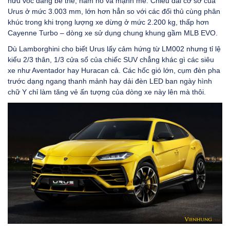
hữu vóc dáng bề thế, hầm hố và mạnh mẽ. Chiều dài cơ sở của
Urus ở mức 3.003 mm, lớn hơn hẳn so với các đối thủ cùng phân
khúc trong khi trọng lượng xe dừng ở mức 2.200 kg, thấp hơn
Cayenne Turbo – dòng xe sử dụng chung khung gầm MLB EVO.
Dù Lamborghini cho biết Urus lấy cảm hứng từ LM002 nhưng tỉ lệ
kiểu 2/3 thân, 1/3 cửa sổ của chiếc SUV chẳng khác gì các siêu
xe như Aventador hay Huracan cả. Các hốc gió lớn, cụm đèn pha
trước dạng ngang thanh mảnh hay dải đèn LED ban ngày hình
chữ Y chỉ làm tăng vẻ ấn tượng của dòng xe này lên mà thôi.