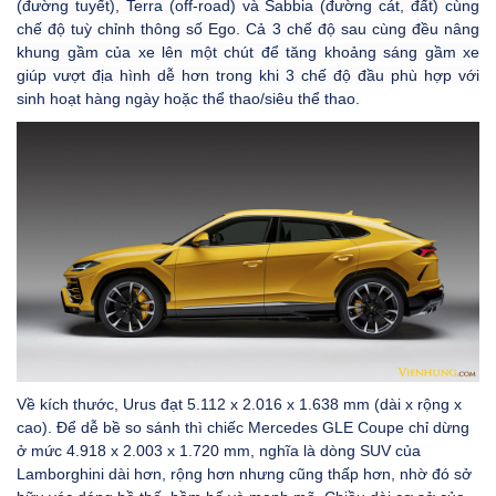
(đường tuyết), Terra (off-road) và Sabbia (đường cát, đất) cùng
chế độ tuỳ chỉnh thông số Ego. Cả 3 chế độ sau cùng đều nâng
khung gầm của xe lên một chút để tăng khoảng sáng gầm xe
giúp vượt địa hình dễ hơn trong khi 3 chế độ đầu phù hợp với
sinh hoạt hàng ngày hoặc thể thao/siêu thể thao.
Về kích thước, Urus đạt 5.112 x 2.016 x 1.638 mm (dài x rộng x
cao). Để dễ bề so sánh thì chiếc Mercedes GLE Coupe chỉ dừng
ở mức 4.918 x 2.003 x 1.720 mm, nghĩa là dòng SUV của
Lamborghini dài hơn, rộng hơn nhưng cũng thấp hơn, nhờ đó sở