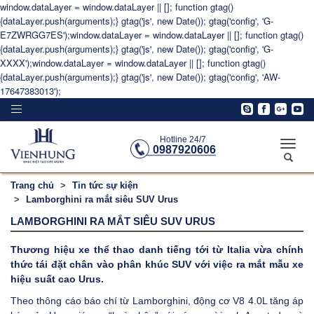
window.dataLayer = window.dataLayer || []; function gtag()
{dataLayer.push(arguments);} gtag('js', new Date()); gtag('config', 'G-
E7ZWRGG7ES');window.dataLayer = window.dataLayer || []; function gtag()
{dataLayer.push(arguments);} gtag('js', new Date()); gtag('config', 'G-
XXXX');window.dataLayer = window.dataLayer || []; function gtag()
{dataLayer.push(arguments);} gtag('js', new Date()); gtag('config', 'AW-
17647383013');
Toggle
navigation
Hotline 24/7
Toggle
0987920606
naviga
Trang chủ
Tin tức sự kiện
Lamborghini ra mắt siêu SUV Urus
LAMBORGHINI RA MẮT SIÊU SUV URUS
Thương hiệu xe thể thao danh tiếng tới từ Italia vừa chính
thức tái đặt chân vào phân khúc SUV với việc ra mắt mẫu xe
hiệu suất cao Urus.
Theo thông cáo báo chí từ Lamborghini, động cơ V8 4.0L tăng áp