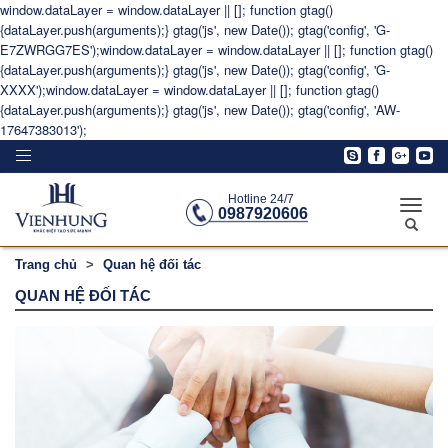
window.dataLayer = window.dataLayer || []; function gtag()
{dataLayer.push(arguments);} gtag('js', new Date()); gtag('config', 'G-
E7ZWRGG7ES');window.dataLayer = window.dataLayer || []; function gtag()
{dataLayer.push(arguments);} gtag('js', new Date()); gtag('config', 'G-
XXXX');window.dataLayer = window.dataLayer || []; function gtag()
{dataLayer.push(arguments);} gtag('js', new Date()); gtag('config', 'AW-
17647383013');
Toggle
navigation
Hotline 24/7
Toggle
0987920606
naviga
Trang chủ
Quan hệ đối tác
QUAN HỆ ĐỐI TÁC