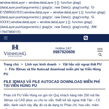
window.dataLayer = window.dataLayer || []; function gtag()
{dataLayer.push(arguments);} gtag('js', new Date()); gtag('config', 'G-
E7ZWRGG7ES');window.dataLayer = window.dataLayer || []; function gtag()
{dataLayer.push(arguments);} gtag('js', new Date()); gtag('config', 'G-
XXXX');window.dataLayer = window.dataLayer || []; function gtag()
{dataLayer.push(arguments);} gtag('js', new Date()); gtag('config', 'AW-
17647383013');
Toggle
navigation
Hotline 24/7
Toggle
0987920606
naviga
Trang chủ
Lĩnh vực kinh doanh
Vật liệu nội ngoại thất PU
File 3Dmax và file Autocad download miễn phí tại Viễn Hùng
PU
FILE 3DMAX VÀ FILE AUTOCAD DOWNLOAD MIỄN PHÍ
TẠI VIỄN HÙNG PU
Phào chỉ PU Viễn Hùng xin gửi tới Quý khách hàng trên 250 mã file
3dmax và CAD phục vụ cho tư vấn, thiết kế nội ngoại thất Tân – Cổ
điển, danh sách này đầy đủ và đa dạng từ Phào chỉ, hoa văn, mâm